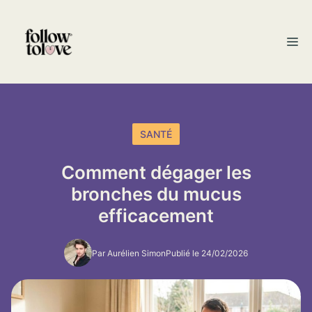
Aller
au
M
contenu
SANTÉ
Comment dégager les
bronches du mucus
efficacement
Par Aurélien Simon
Publié le 24/02/2026