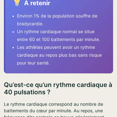
À retenir
Environ 1% de la population souffre de
bradycardie.
Un rythme cardiaque normal se situe
entre 60 et 100 battements par minute.
Les athlètes peuvent avoir un rythme
cardiaque au repos plus bas sans risque
pour leur santé.
Qu’est-ce qu’un rythme cardiaque à
40 pulsations ?
Le rythme cardiaque correspond au nombre de
battements du cœur par minute. Au repos, une