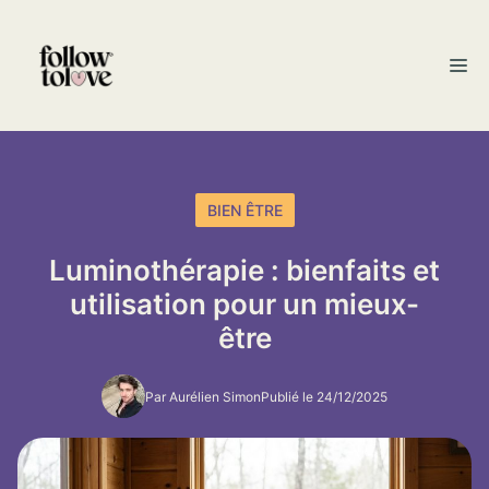
Aller
au
M
contenu
BIEN ÊTRE
Luminothérapie : bienfaits et
utilisation pour un mieux-
être
Par Aurélien Simon
Publié le 24/12/2025