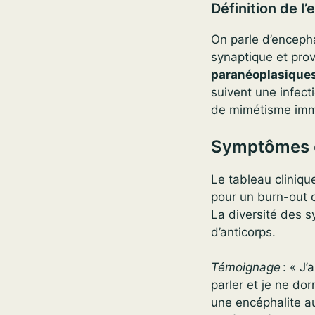
Définition de 
On parle d’enceph
synaptique et pro
paranéoplasique
suivent une infec
de mimétisme imm
Symptômes d
Le tableau cliniqu
pour un burn-out o
La diversité des s
d’anticorps.
Témoignage
: « J’
parler et je ne do
une encéphalite a