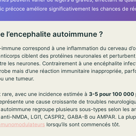
ic précoce améliore significativement les chances de ré
e l’encephalite autoimmune ?
o-immune correspond à une inflammation du cerveau d’o
nticorps ciblent des protéines neuronales et perturbent
e les neurones. Contrairement à une encéphalite infect
crobe mais d’une réaction immunitaire inappropriée, par
ou une tumeur.
t rare, avec une incidence estimée à
3-5 pour 100 000
 représente une cause croissante de troubles neurologiq
 autoimmune regroupe plusieurs sous-types selon les an
 anti-NMDA, LGI1, CASPR2, GABA-B ou AMPAR. La plup
immunomodulateurs
lorsqu’ils sont commencés tôt.