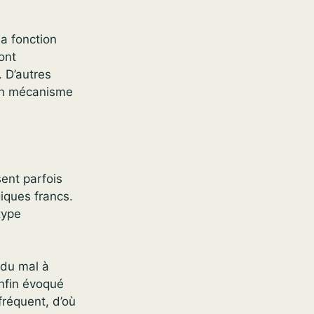
a fonction
ont
. D’autres
 un mécanisme
ent parfois
iques francs.
type
 du mal à
enfin évoqué
fréquent, d’où