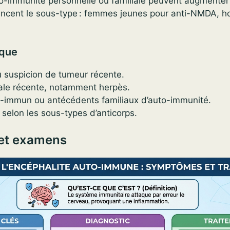
o-immunité personnelle ou familiale peuvent augmenter 
luencent le sous-type : femmes jeunes pour anti-NMDA, 
sque
 suspicion de tumeur récente.
irale récente, notamment herpès.
o-immun ou antécédents familiaux d’auto-immunité.
 selon les sous-types d’anticorps.
 et examens