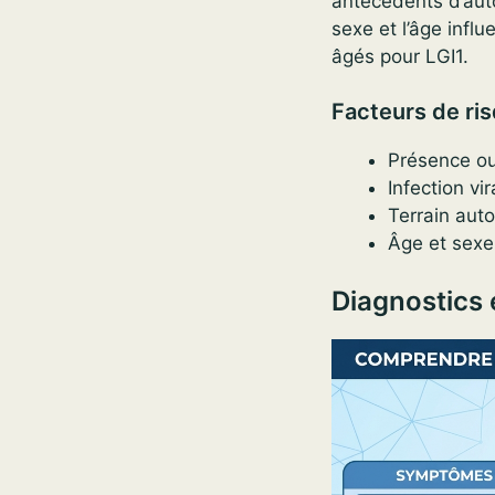
antécédents d’aut
sexe et l’âge inf
âgés pour LGI1.
Facteurs de ri
Présence ou
Infection v
Terrain aut
Âge et sexe
Diagnostics