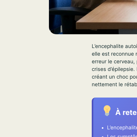
L’encephalite aut
elle est reconnue 
erreur le cerveau
crises d’épilepsi
créant un choc po
nettement le rétab
À rete
L’encephali
Les symptôme