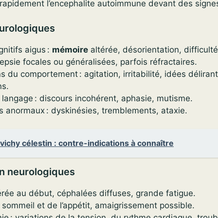
r rapidement l’encephalite autoimmune devant des signes
rologiques
nitifs aigus :
mémoire
altérée, désorientation, difficulté
lepsie focales ou généralisées, parfois réfractaires.
s du comportement : agitation, irritabilité, idées déliran
ns.
 langage : discours incohérent, aphasie, mutisme.
anormaux : dyskinésies, tremblements, ataxie.
vichy célestin : contre-indications à connaître
 neurologiques
rée au début, céphalées diffuses, grande fatigue.
 sommeil et de l’appétit, amaigrissement possible.
 : variations de la tension, du rythme cardiaque, troubl