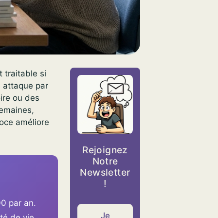
traitable si
e attaque par
ire ou des
semaines,
coce améliore
Rejoignez
Notre
Newsletter
!
0 par an.
Je
té de vie.