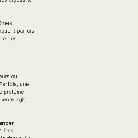
tômes
oquent parfois
ide des
eurs ou
Parfois, une
e protéine
écente agit
ancer
. Des