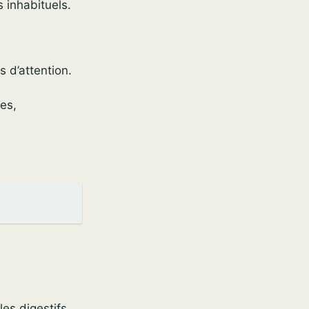
 inhabituels.
s d’attention.
tes,
es digestifs.