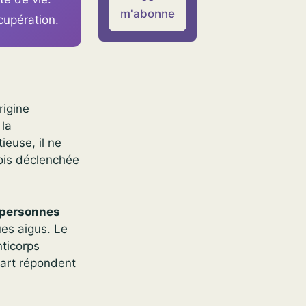
m'abonne
cupération.
rigine
 la
ieuse, il ne
fois déclenchée
 personnes
ues aigus. Le
ticorps
art répondent