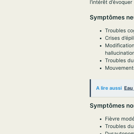
l’intérêt d’évoque
Symptômes neu
Troubles cog
Crises d’épi
Modification
hallucinatio
Troubles du
Mouvements 
A lire aussi
Eau 
Symptômes non
Fièvre modé
Troubles du
Dysautonomie