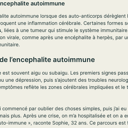
l’encephalite autoimmune
alite autoimmune lorsque des auto-anticorps dérèglent l
voquent une inflammation cérébrale. Certaines formes s
s
, liées à une tumeur qui stimule le système immunitaire
tion virale, comme après une encéphalite à herpès, par
unitaire.
e l’encephalite autoimmune
e est souvent aigu ou subaigu. Les premiers signes pass
u une dépression, puis s’ajoutent des troubles neurolog
ymptômes reflète les zones cérébrales impliquées et le 
ai commencé par oublier des choses simples, puis j’ai eu
rmais plus. Après une crise, on m’a hospitalisée et on a 
uto-immune », raconte Sophie, 32 ans. Ce parcours est 