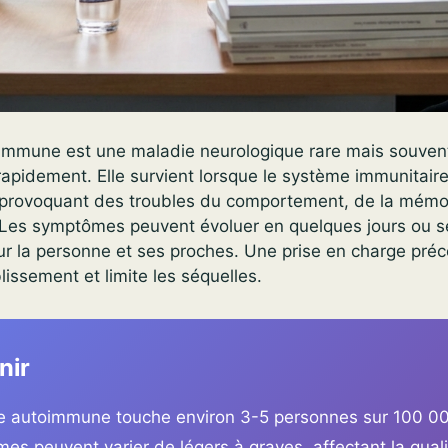
oimmune est une maladie neurologique rare mais souvent 
rapidement. Elle survient lorsque le système immunitair
, provoquant des troubles du comportement, de la mémo
e. Les symptômes peuvent évoluer en quelques jours ou 
ur la personne et ses proches. Une prise en charge pré
lissement et limite les séquelles.
nir
te autoimmune touche environ 3-5 personnes sur 100 00
s peuvent varier de légers à graves, affectant la quali