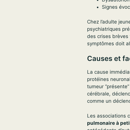
Signes évoc
Chez l’adulte jeu
psychiatriques pr
des crises brèves 
symptômes doit ale
Causes et fa
La cause immédiat
protéines neuronal
tumeur “présente”
cérébrale, déclenc
comme un déclenc
Les associations 
pulmonaire à peti